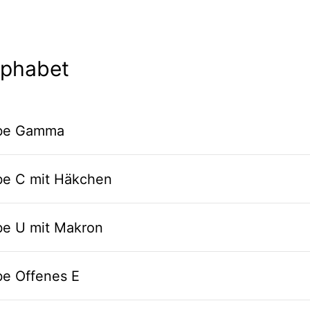
lphabet
abe Gamma
abe C mit Häkchen
be U mit Makron
be Offenes E