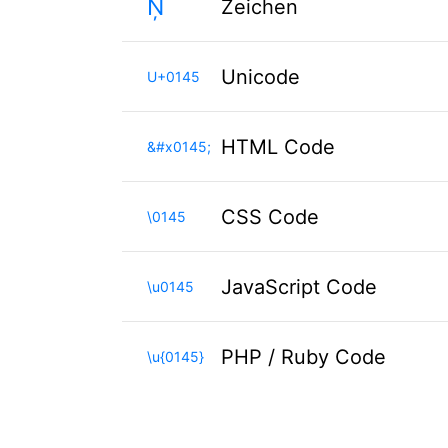
Ņ
Zeichen
Unicode
U+0145
HTML Code
&#x0145;
CSS Code
\0145
JavaScript Code
\u0145
PHP / Ruby Code
\u{0145}