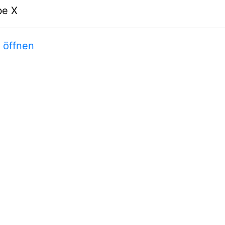
be X
t öffnen