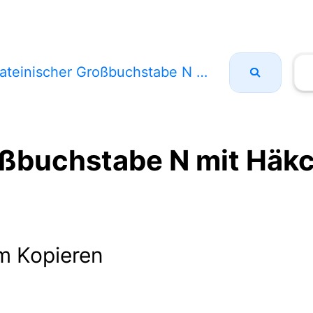
ateinischer Großbuchstabe N mit Häkchen
oßbuchstabe N mit Häk
m Kopieren