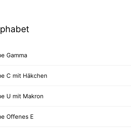
lphabet
abe Gamma
abe C mit Häkchen
be U mit Makron
be Offenes E