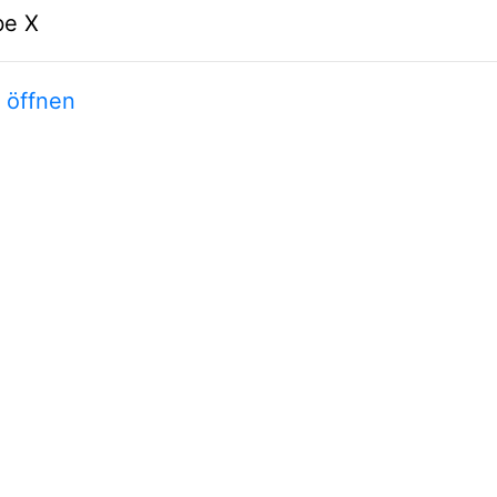
be X
t öffnen