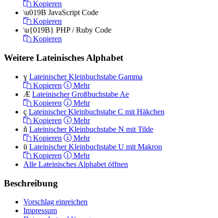
Kopieren
\u019B
JavaScript Code
Kopieren
\u{019B}
PHP / Ruby Code
Kopieren
Weitere Lateinisches Alphabet
ɣ
Lateinischer Kleinbuchstabe Gamma
Kopieren
Mehr
Æ
Lateinischer Großbuchstabe Ae
Kopieren
Mehr
ç
Lateinischer Kleinbuchstabe C mit Häkchen
Kopieren
Mehr
ñ
Lateinischer Kleinbuchstabe N mit Tilde
Kopieren
Mehr
ū
Lateinischer Kleinbuchstabe U mit Makron
Kopieren
Mehr
Alle Lateinisches Alphabet öffnen
Beschreibung
Vorschlag einreichen
Impressum