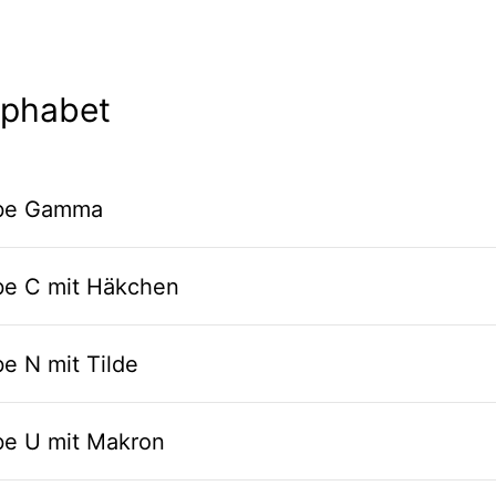
lphabet
abe Gamma
abe C mit Häkchen
e N mit Tilde
be U mit Makron