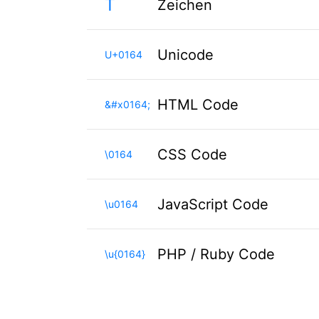
Ť
Zeichen
Unicode
U+0164
HTML Code
&#x0164;
CSS Code
\0164
JavaScript Code
\u0164
PHP / Ruby Code
\u{0164}