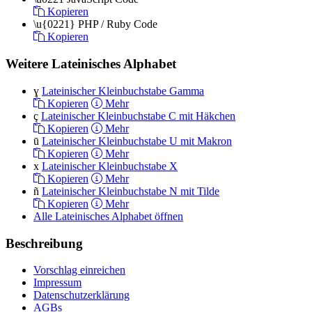
Kopieren
\u{0221}
PHP / Ruby Code
Kopieren
Weitere Lateinisches Alphabet
ɣ
Lateinischer Kleinbuchstabe Gamma
Kopieren
Mehr
ç
Lateinischer Kleinbuchstabe C mit Häkchen
Kopieren
Mehr
ū
Lateinischer Kleinbuchstabe U mit Makron
Kopieren
Mehr
x
Lateinischer Kleinbuchstabe X
Kopieren
Mehr
ñ
Lateinischer Kleinbuchstabe N mit Tilde
Kopieren
Mehr
Alle Lateinisches Alphabet öffnen
Beschreibung
Vorschlag einreichen
Impressum
Datenschutzerklärung
AGBs