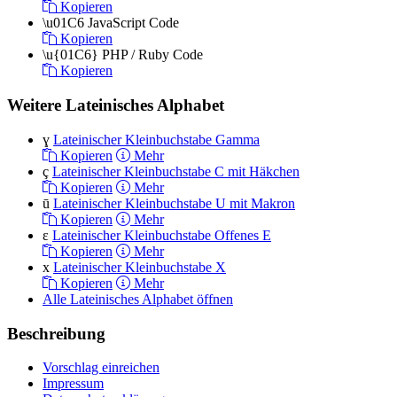
Kopieren
\u01C6
JavaScript Code
Kopieren
\u{01C6}
PHP / Ruby Code
Kopieren
Weitere Lateinisches Alphabet
ɣ
Lateinischer Kleinbuchstabe Gamma
Kopieren
Mehr
ç
Lateinischer Kleinbuchstabe C mit Häkchen
Kopieren
Mehr
ū
Lateinischer Kleinbuchstabe U mit Makron
Kopieren
Mehr
ɛ
Lateinischer Kleinbuchstabe Offenes E
Kopieren
Mehr
x
Lateinischer Kleinbuchstabe X
Kopieren
Mehr
Alle Lateinisches Alphabet öffnen
Beschreibung
Vorschlag einreichen
Impressum