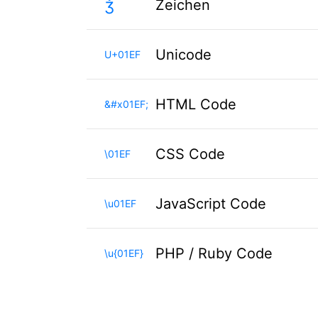
ǯ
Zeichen
Unicode
U+01EF
HTML Code
&#x01EF;
CSS Code
\01EF
JavaScript Code
\u01EF
PHP / Ruby Code
\u{01EF}