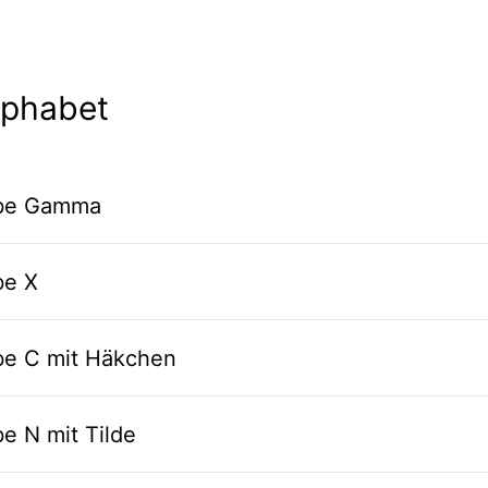
lphabet
abe Gamma
be X
abe C mit Häkchen
e N mit Tilde