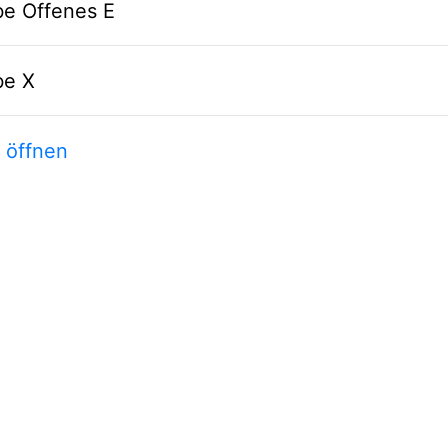
be Offenes E
be X
t öffnen