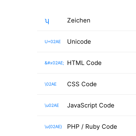
ʮ
Zeichen
Unicode
U+02AE
HTML Code
&#x02AE;
CSS Code
\02AE
JavaScript Code
\u02AE
PHP / Ruby Code
\u{02AE}