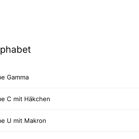
lphabet
abe Gamma
abe C mit Häkchen
be U mit Makron