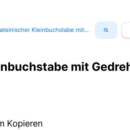
teinischer Kleinbuchstabe mit Gedrehtem H Und Fischhaken
einbuchstabe mit Gedr
m Kopieren