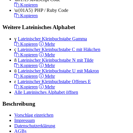
Kopieren
\u{01A5}
PHP / Ruby Code
Kopieren
Weitere Lateinisches Alphabet
ɣ
Lateinischer Kleinbuchstabe Gamma
Kopieren
Mehr
ç
Lateinischer Kleinbuchstabe C mit Häkchen
Kopieren
Mehr
ñ
Lateinischer Kleinbuchstabe N mit Tilde
Kopieren
Mehr
ū
Lateinischer Kleinbuchstabe U mit Makron
Kopieren
Mehr
ɛ
Lateinischer Kleinbuchstabe Offenes E
Kopieren
Mehr
Alle Lateinisches Alphabet öffnen
Beschreibung
Vorschlag einreichen
Impressum
Datenschutzerklärung
AGBs