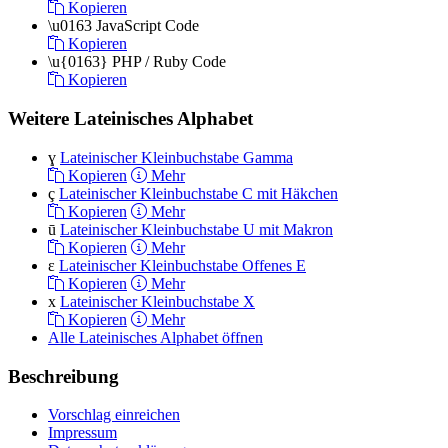
Kopieren
\u0163
JavaScript Code
Kopieren
\u{0163}
PHP / Ruby Code
Kopieren
Weitere Lateinisches Alphabet
ɣ
Lateinischer Kleinbuchstabe Gamma
Kopieren
Mehr
ç
Lateinischer Kleinbuchstabe C mit Häkchen
Kopieren
Mehr
ū
Lateinischer Kleinbuchstabe U mit Makron
Kopieren
Mehr
ɛ
Lateinischer Kleinbuchstabe Offenes E
Kopieren
Mehr
x
Lateinischer Kleinbuchstabe X
Kopieren
Mehr
Alle Lateinisches Alphabet öffnen
Beschreibung
Vorschlag einreichen
Impressum