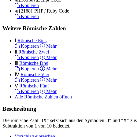
Kopieren
\u{2168}
PHP / Ruby Code
Kopieren
Weitere Römische Zahlen
Ⅰ
Römische Eins
Kopieren
Mehr
Ⅱ
Römische Zwei
Kopieren
Mehr
Ⅲ
Römische Drei
Kopieren
Mehr
Ⅳ
Römische Vier
Kopieren
Mehr
Ⅴ
Römische Fünf
Kopieren
Mehr
Alle Römische Zahlen öffnen
Beschreibung
Die römische Zahl "IX" setzt sich aus den Symbolen "I" und "X" zusa
Subtraktion von 1 von 10 bedeutet.
Vorschlag einreichen