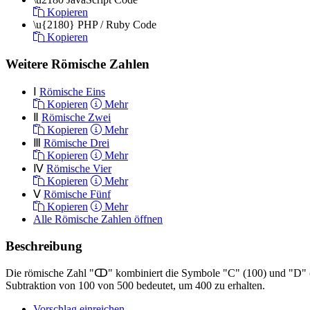
Kopieren
\u{2180}
PHP / Ruby Code
Kopieren
Weitere Römische Zahlen
Ⅰ
Römische Eins
Kopieren
Mehr
Ⅱ
Römische Zwei
Kopieren
Mehr
Ⅲ
Römische Drei
Kopieren
Mehr
Ⅳ
Römische Vier
Kopieren
Mehr
Ⅴ
Römische Fünf
Kopieren
Mehr
Alle Römische Zahlen öffnen
Beschreibung
Die römische Zahl "ↀ" kombiniert die Symbole "C" (100) und "D" (50
Subtraktion von 100 von 500 bedeutet, um 400 zu erhalten.
Vorschlag einreichen