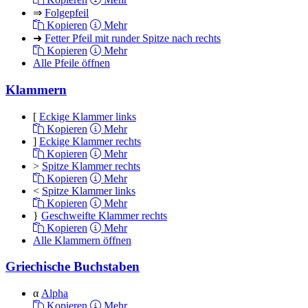
⇒
Folgepfeil
Kopieren
Mehr
➜
Fetter Pfeil mit runder Spitze nach rechts
Kopieren
Mehr
Alle Pfeile öffnen
Klammern
[
Eckige Klammer links
Kopieren
Mehr
]
Eckige Klammer rechts
Kopieren
Mehr
>
Spitze Klammer rechts
Kopieren
Mehr
<
Spitze Klammer links
Kopieren
Mehr
}
Geschweifte Klammer rechts
Kopieren
Mehr
Alle Klammern öffnen
Griechische Buchstaben
α
Alpha
Kopieren
Mehr