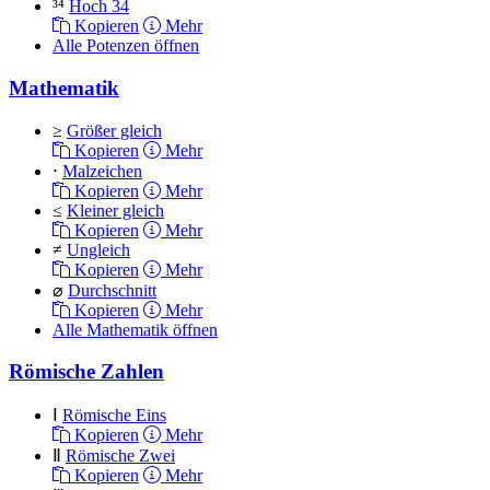
³⁴
Hoch 34
Kopieren
Mehr
Alle Potenzen öffnen
Mathematik
≥
Größer gleich
Kopieren
Mehr
⋅
Malzeichen
Kopieren
Mehr
≤
Kleiner gleich
Kopieren
Mehr
≠
Ungleich
Kopieren
Mehr
⌀
Durchschnitt
Kopieren
Mehr
Alle Mathematik öffnen
Römische Zahlen
Ⅰ
Römische Eins
Kopieren
Mehr
Ⅱ
Römische Zwei
Kopieren
Mehr