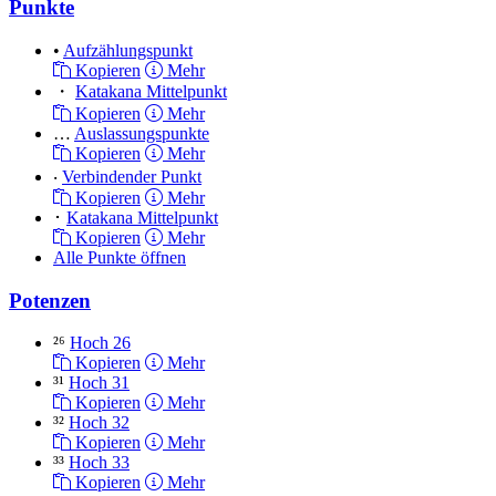
Punkte
•
Aufzählungspunkt
Kopieren
Mehr
・
Katakana Mittelpunkt
Kopieren
Mehr
…
Auslassungspunkte
Kopieren
Mehr
‧
Verbindender Punkt
Kopieren
Mehr
･
Katakana Mittelpunkt
Kopieren
Mehr
Alle Punkte öffnen
Potenzen
²⁶
Hoch 26
Kopieren
Mehr
³¹
Hoch 31
Kopieren
Mehr
³²
Hoch 32
Kopieren
Mehr
³³
Hoch 33
Kopieren
Mehr