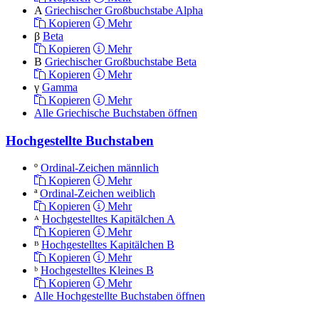
Α
Griechischer Großbuchstabe Alpha
Kopieren
Mehr
β
Beta
Kopieren
Mehr
Β
Griechischer Großbuchstabe Beta
Kopieren
Mehr
γ
Gamma
Kopieren
Mehr
Alle Griechische Buchstaben öffnen
Hochgestellte Buchstaben
º
Ordinal-Zeichen männlich
Kopieren
Mehr
ª
Ordinal-Zeichen weiblich
Kopieren
Mehr
ᴬ
Hochgestelltes Kapitälchen A
Kopieren
Mehr
ᴮ
Hochgestelltes Kapitälchen B
Kopieren
Mehr
ᵇ
Hochgestelltes Kleines B
Kopieren
Mehr
Alle Hochgestellte Buchstaben öffnen